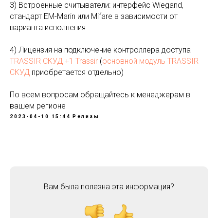
3) Встроенные считыватели: интерфейс Wiegand,
стандарт EM-Marin или Mifare в зависимости от
варианта исполнения
4) Лицензия на подключение контроллера доступа
TRASSIR СКУД +1 Trassir
(
основной модуль TRASSIR
СКУД
приобретается отдельно)
Присоединяйтесь к нам
По всем вопросам обращайтесь к менеджерам в
в Телеграм-чате
вашем регионе
2023-04-10 15:44
Релизы
Здесь вы можете задать вопросы по
продукту СКУД TRASSIR и обменяться
опытом с нами и своими коллегами. В чате
мы также рассказываем о новостях,
связанных с обновлениями сервиса,
различных мероприятиях и многом другом
Подписаться
Вам была полезна эта информация?